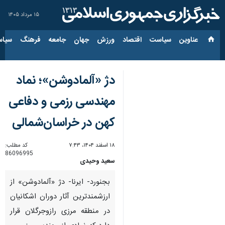
۱۵ مرداد ۱۴۰۵
عناوین‌
سیاست
اقتصاد
ورزش
جهان
جامعه
فرهنگ
سیاس
دژ «آلمادوشن»؛ نماد
مهندسی رزمی و دفاعی
کهن در خراسان‌شمالی‌
۱۸ اسفند ۱۴۰۴، ۷:۴۳
کد مطلب:
86096995
سعید وحیدی
بجنورد- ایرنا- دژ «آلمادوشن» از
ارزشمندترین آثار دوران اشکانیان
در منطقه مرزی رازوجرگلان قرار