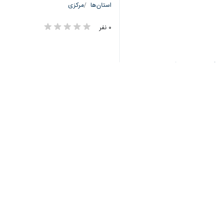
استان‌ها
مرکزی
۰ نفر
برچسب‌ها
اراک
استان مرکزی
مقام معظم رهبری
پروندهٔ خبری
در سوگ رهبر شهید
اخبار مرتبط
فیلم | شبی که اراک 
اراک - ایرنا - پنجمین
سوگواری شبانه مردم 