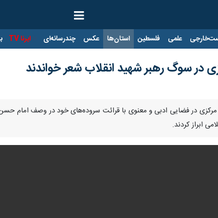
ت‌خارجی
علمی
فلسطین
استان‌ها
عکس
چندرسانه‌ای
ایرنا TV
با
زی در سوگ رهبر شهید انقلاب شعر خواندند
ن مرکزی در فضایی ادبی و معنوی با قرائت سروده‌های خود در وصف امام حسن(ع
می ابراز کردند.