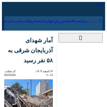
۱۸ مرداد ۱۴۰۵
عناوین‌
سیاست
اقتصاد
ورزش
جهان
جامعه
فرهنگ
آمار شهدای آذربایجان
شرقی به ۵۸ نفر رسید
۱۴ اسفند ۱۴۰۴، ۲۰:۱۷
کد مطلب:
86094690
عکس تزیینی است