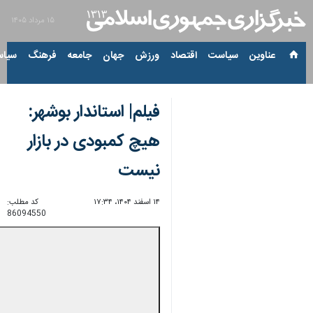
۱۵ مرداد ۱۴۰۵
عناوین‌
سیاست
اقتصاد
ورزش
جهان
جامعه
فرهنگ
سیاس
فیلم| استاندار بوشهر:
هیچ کمبودی در بازار
نیست
۱۴ اسفند ۱۴۰۴، ۱۷:۳۴
کد مطلب:
86094550
00:00
0:00
Unmute
Settings
PIP
Enter
Download