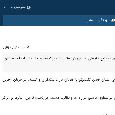
زار
زندگی
سایر
کد مطلب:
86094317