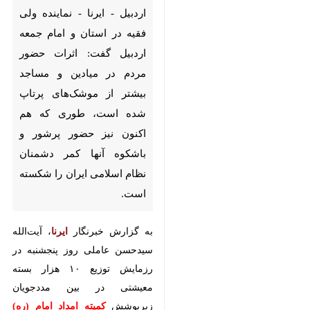
اردبیل - ایرنا - نماینده ولی فقیه
در استان و امام جمعه اردبیل
گفت: اثرات حضور مردم در
میادین و مساجد بیشتر از
موشک‌های پرتاپ شده است،
طوری که هم اکنون نیز حضور
پرشور و باشکوه آنها کمر
دشمنان نظام اسلامی ایران را
شکسته است.
به گزارش خبرنگار
ایرنا
، آیت‌الله
سیدحسن عاملی روز پنجشنبه در
رزمایش توزیع ۱۰ هزار بسته معیشتی
در بین مددجویان زیرپوشش
کمیته
امداد امام (ره)
استان اردبیل، افزود:
خدا را شاکریم که ملت ایران در