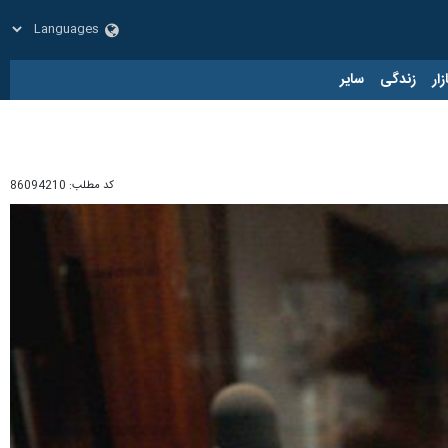
زار
زندگی
سایر
کد مطلب:
86094210