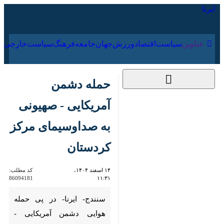
۱۸ مرداد ۱۴۰۵
عناوین‌
سیاست
اقتصاد
ورزش
جهان
جامعه
فرهنگ
سیاس
حمله دشمن آمریکایی -
صهیونی به
صداوسیمای مرکز
کردستان
۱۴ اسفند ۱۴۰۴، ۱۱:۳۱
کد مطلب:
86094181
سنندج- ایرنا- در پی حمله هوایی
دشمن آمریکایی - صهیونی به