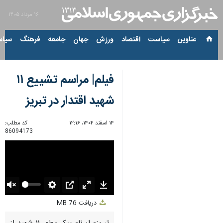
۱۶ مرداد ۱۴۰۵
عناوین‌
سیاست
اقتصاد
ورزش
جهان
جامعه
فرهنگ
سیاس
فیلم| مراسم تشییع ۱۱
شهید اقتدار در تبریز
۱۴ اسفند ۱۴۰۴، ۱۲:۱۶
کد مطلب:
86094173
Unmute
Settings
PIP
Enter
Download
دریافت
76 MB
fullscreen