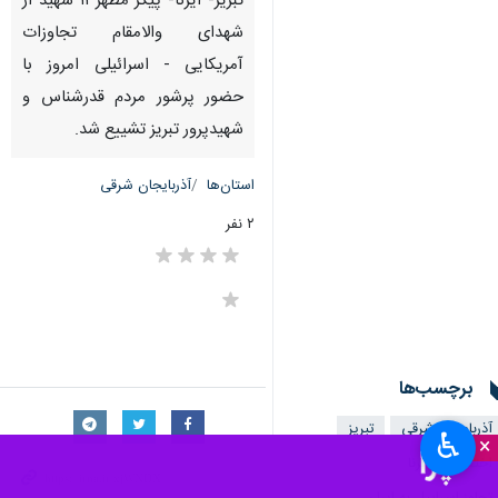
تبریز- ایرنا- پیکر مطهر ۱۱ شهید از
شهدای والامقام تجاوزات
آمریکایی - اسرائیلی امروز با
حضور پرشور مردم قدرشناس و
شهیدپرور تبریز تشییع شد.
استان‌ها
آذربایجان شرقی
۲ نفر
برچسب‌ها
آذربایجان شرقی
تبریز
♿︎
×
اختصاصی ایرنا