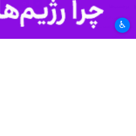
برچسب‌ها
انقلاب اسلامی ایران
♿︎
رهبر شهید
احمد دنیامالی
احمد دنیا مالی
اخبار مرتبط
وزیر ورزش‌ و جوانا
تهران- ایرنا- نشست ت
اسبقیان: دنیامالی ب
تهران- ایرنا- معاون 
دنیامالی: فرمایشات 
تهران- ایرنا- وزیر ور