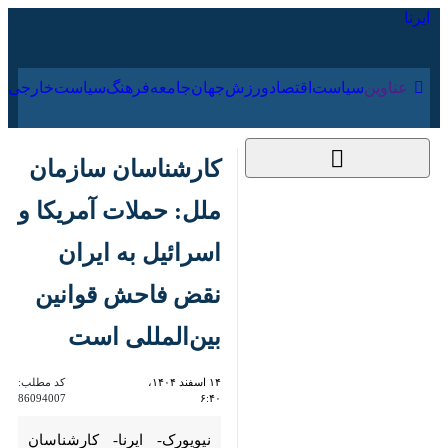
۱۶ مرداد ۱۴۰۵
عناوین‌
سیاست
اقتصاد
ورزش
جهان
جامعه
فرهنگ
سیاس
کارشناسان سازمان
ملل: حملات آمریکا و
اسرائیل به ایران نقض
فاحش قوانین
بین‌المللی است
۱۴ اسفند ۱۴۰۴، ۶:۴۰
کد مطلب:
86094007
نیویورک- ایرنا- کارشناسان