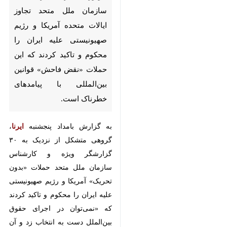
سازمان ملل متحد تجاوز ایالات
متحده آمریکا و رژیم صهیونیستی
علیه ایران را محکوم و تاکید کردند
که این حملات «نقض فاحش»
قوانین بین‌المللی با پیامدهای
خطرناک است.
به گزارش بامداد پنجشنبه
ایرنا
، گروهی
متشکل از نزدیک به ۳۰ گزارشگر ویژه
و کارشناس سازمان ملل متحد حملات
«بدون تحریک» آمریکا و رژیم
صهیونیستی علیه ایران را محکوم و
تاکید کردند که «نمی‌توان در اجرای
حقوق بین‌الملل دست به انتخاب زد و
♿︎
آن را گزینشی اجرا کرد.»
کارشناسان سازمان ملل گفتند: حملات،