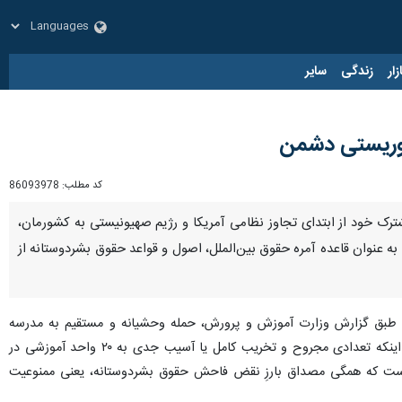
زار
زندگی
سایر
روریستی دشمن
کد مطلب:
86093978
ترک خود از ابتدای تجاوز نظامی آمریکا و رژیم صهیونیستی به کشورمان،
جاوز آمریکا و رژیم صهیونیستی به خاک ایران و نقض ماده ۲ منشور ملل متحد به عنوان قاعده آمره حقوق بین‌الملل، اصول و قواعد حقوق بشردوستانه از
ت: طبق گزارش وزارت آموزش و پرورش، حمله وحشیانه و مستقیم به مدرسه
شجره طیبه در میناب منجر به پرپرشدن و شهادت ۱۶۸ تن از آموزگاران و دانش‌آموزانِ جویای علم و دانش شد ضمن اینکه تعدادی مجروح و تخریب کامل یا آسیب جدی به ۲۰ واحد آموزشی در
ان است که همگی مصداق بارزِ نقض فاحش حقوق بشردوستانه، یعنی ممنوعیت