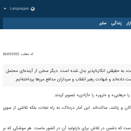
زار
زندگی
سایر
کد مطلب:
86093955