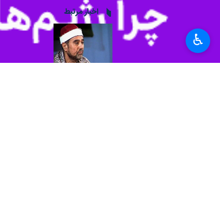
اخبار مرتبط
خاطره رهبر معظم ان
♿︎
تهران - ايرنا - راغب
در محفل انس با قرآن و
رهبر انقلاب :معجزه 
تهران - ایرنا - رهبر 
در پنجمین روز سی و س
نوآوری‌های قرآنی ر
تهران- ایرنا- نوآوری‌
حاشیه‌نگاری خبرنگار ا
حال و هوای محفل ان
تهران- ایرنا- حماسه‌خ