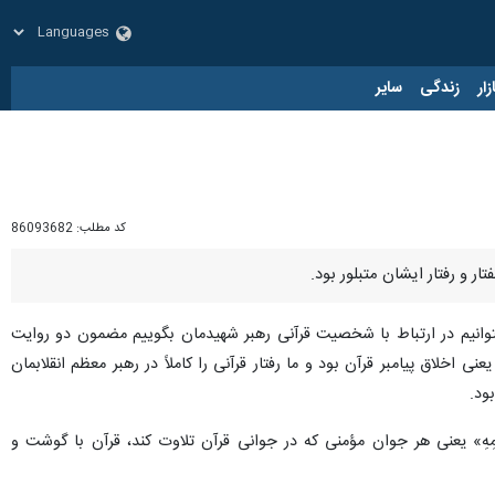
زار
زندگی
سایر
کد مطلب:
86093682
ر و رفتار ایشان متبلور بود.
توانیم در ارتباط با شخصیت قرآنی رهبر شهیدمان بگوییم مضمون دو روایت
اخلاق پیامبر قرآن بود و ما رفتار قرآنی را کاملاً در رهبر معظم انقلابمان
ود.
ِهِ وَ دَمِهِ» یعنی هر جوان مؤمنی که در جوانی قرآن تلاوت کند، قرآن با گوشت و