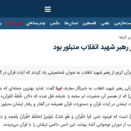
ت‌خارجی
علمی
فلسطین
استان‌ها
عکس
چندرسانه‌ای
ایرنا TV
با
ن کریم؛
ر رهبر شهید انقلاب متبلور بود
آن کریم از رهبر شهید انقلاب به عنوان شخصیتی یاد کردند که آیات قرآن در گفتا
ی رهبر شهید انقلاب به خبرنگار معارف
ایرنا
گفت: شاید بهترین جمله‌ای که ب
که از همسر آن حضرت، ام سلمه یا عایشه نقل شده که «کان خُلقهُ القرآن» یعنی 
ان در آیات قرآن و دستورات قرآن همیشه در گفتار و رفتار ایشان متبلور ب
 که فرمود «مَن قَرَاَ القُرآنَ وَ هُوَ شابٌّ مُؤمِنٌ اِختَلَطَ القُرآنُ بِلَحم
ب از دوران نوجوانی آشنا بودند، این انس دائمی ایشان را با قرآن می‌دیدند.