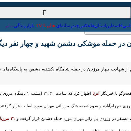
ت‌خارجی
علمی
فلسطین
استان‌ها
عکس
چندرسانه‌ای
ایرنا TV
با
در حمله موشکی دشمن شهید و چهار نفر دیگر زخ
م از شهادت چهار مرزبان در حمله شامگاه یکشنبه دشمن به پاسگاه‌های مرزی مهر
گو با خبرنگار
ایرنا
اظهار کرد که ساعت ۲۱:۳۰ امشب ۲ پاسگاه مرزی در شهرستان مهران مورد حمله موشکی رژیم صهیونیستی قرار گرفت.
ی «بهرام‌آباد» و «دوچشمه» هنگ مرزبانی مهران مورد اصابت قرار گرفتند.
مستقر در ورودی پل زائر مهران مورد حمله دشمن قرار گرفت و
۲۱ مرزبان
به درجه
اه مناطق مختلف ایران مورد هدف حمله‌های هوایی رژیم صهیونیستی و آمریکا ق
ادت رسیدند.