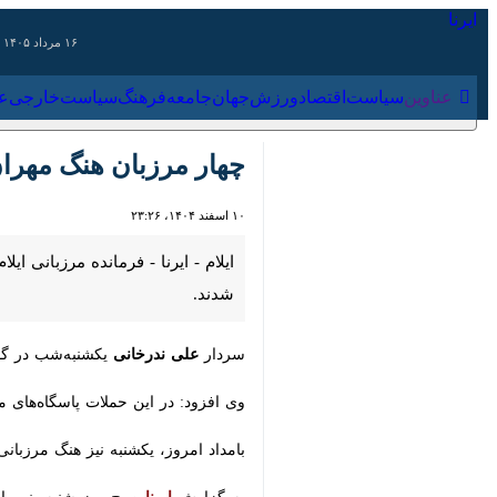
۱۶ مرداد ۱۴۰۵
عناوین‌
سیاست
اقتصاد
ورزش
جهان
جامعه
فرهنگ
سیاس
چهار مرزبان هنگ مهران 
۱۰ اسفند ۱۴۰۴، ۲۳:۲۶
ایلام - ایرنا - فرمانده مرزبانی ایلا
سردار
علی ندرخانی
یکشنبه‌شب
در گفت‌و
وی افزود: در این حملات پاسگاه‌های مرز
بامداد امروز، یکشنبه نیز هنگ مرزبانی 
به گزارش
ایرنا
صبح روز شنبه، نهم اسفندم
اسلامی، حضرت آیت‌الله خامنه‌ای به شه