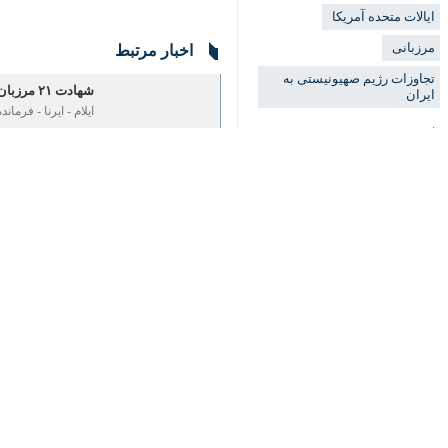
تجاوزات رژیم صهیونیستی به
اخبار مرتبط
ایران
شهادت ۲۱ مرزبان در حمله دشمن به مقر مرزی مهران
پروندهٔ خبری
ایلام - ایرنا - فرماند
♿︎
تجاوز رژیم صهیونیستی و آمریکا
به ایران؛ سکوت مدعیان حقوق
بشر
×
امام جمعه موقت ایلام
ایلام- ایرنا- استاد ح
تجدید بیعت مردم عزاد
ایلام - ایرنا - مردم 
خروش مردم ایلام در
ایلام - ایرنا - میدان ۲۲ بهمن در هسته مرکزی شهر ایلام از صبح امروز (یکشنبه) که خبر شهادت رهبر…