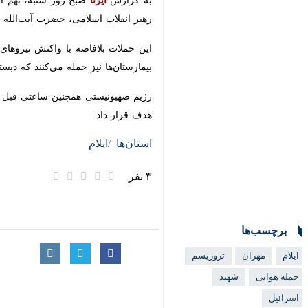
این حملات بلافاصه با واکنش نیروهای ن
نیز حمله می‌کنند که دبستان شجره طیبه میناب با ۱۶۵ شهید و ۹۵ مجروح
داد.
استان‌ها
ایلام
۳ نفر
برچسب‌ها
ایلام
مهران
تروریسم
حمله هوایی
شهید
اسرائیل
ایالات متحده آمریکا
مرزبانی