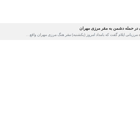
ه مرزبانی ایلام گفت که بامداد امروز (یکشنبه) مقر هنگ مرزی مهران واقع…
: مردم با انسجام ملی راه توطئه‌افکنی دشمنان را می‌بندند
وزه و دانشگاه و امام جمعه موقت ایلام گفت که حضور گسترده مردم در صحنه نشانه…
ار ایلام با رهبر شهید
عزادار و خشمگین ایلام عصر امروز (یکشنبه) با حضور پرشور و شعور در میدان…
 پی شهادت رهبر معظم انقلاب