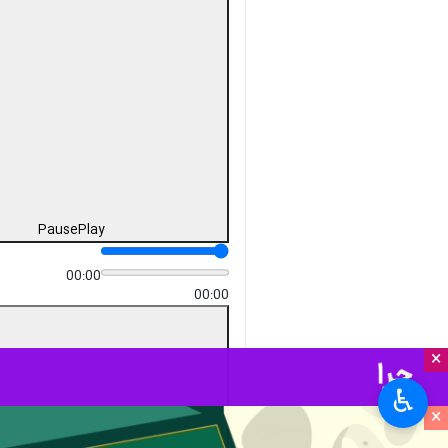
Pause
Play
00:00
00:00
×
♿︎
×