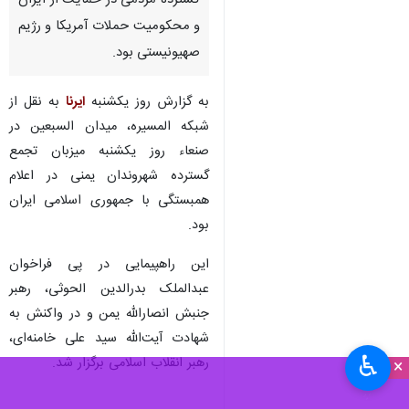
گسترده مردمی در حمایت از ایران
و محکومیت حملات آمریکا و رژیم
صهیونیستی بود.
به گزارش روز یکشنبه
ایرنا
به نقل از
شبکه المسیره، میدان السبعین در
صنعاء روز یکشنبه میزبان تجمع
گسترده شهروندان یمنی در اعلام
همبستگی با جمهوری اسلامی ایران
بود.
این راهپیمایی در پی فراخوان
عبدالملک بدرالدین الحوثی، رهبر
جنبش انصارالله یمن و در واکنش به
شهادت آیت‌الله سید علی خامنه‌ای،
♿︎
رهبر انقلاب اسلامی برگزار شد.
×