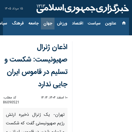
۱۵ مرداد ۱۴۰۵
عناوین‌
سیاست
اقتصاد
ورزش
جهان
جامعه
فرهنگ
سیاس
اذعان ژنرال
صهیونیست: شکست و
تسلیم در قاموس ایران
جایی ندارد
۱۰ اسفند ۱۴۰۴، ۱۴:۱۴
کد مطلب:
86090521
تهران- یک ژنرال ذخیره ارتش
رژیم صهیونیستی گفت که شکست