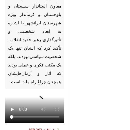
Pause
Play
00:00
00:00
♿︎
×