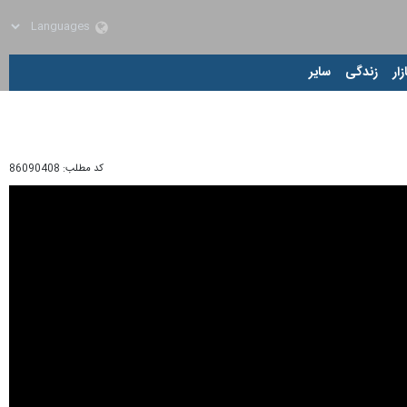
زار
زندگی
سایر
کد مطلب:
86090408