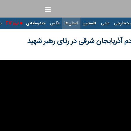
ت‌خارجی
علمی
فلسطین
استان‌ها
عکس
چندرسانه‌ای
ایرنا TV
با
م آذربایجان شرقی در رثای رهبر شهید