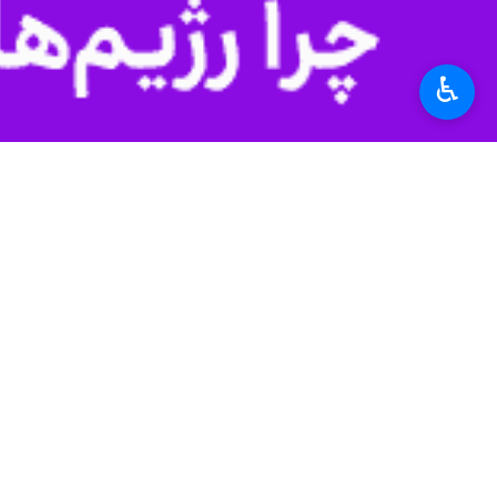
به گزارش ایرنا
، حضرت آیت الله خامنه ای رهبر معظم انقلاب
♿︎
استان‌ها
آذربایجان شرقی
۱ نفر
برچسب‌ها
آذربایجان شرقی
سوگواری ها
رهبر معظم انقلاب
شهادت
اخبار مرتبط
لرستان در شهادت قا
خرم‌آباد - ایرنا - در