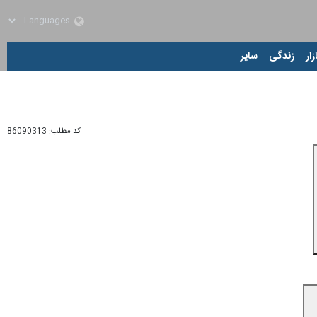
زار
زندگی
سایر
کد مطلب:
86090313