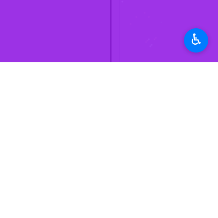
عزاداری پرداختند بانوان سوگوار همچنین
استان‌ها
کهگیلویه و بویراحمد
♿︎
۰ نفر
برچسب‌ها
ایثار و شهادت
مقام معظم رهبری
گچساران
نظر شما