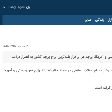
زار
زندگی
سایر
کد مطلب:
86090282