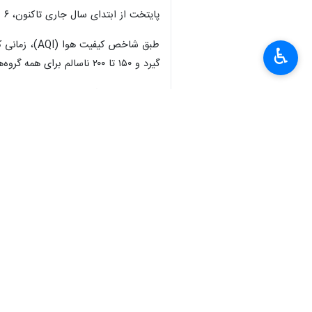
تهران - ایرنا- در پی شهادت حضرت آیت‌
به گزارش ایرنا
از روابط عمومی منطقه فره
♿︎
پرچم عزا صبح امروز ۱۰ اسفندماه بر فراز بلندترین برچ پرچم کشور به اهتزاز درآمد.
برج پرچم با ارتفاع ۱۵۰ متر در یکی از بلندترین حوزه‌های منطقه فرهنگی گردشگری عباس‌آباد یعنی بوستان طالقانی قرار گرفته است.