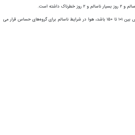
و آمریکا، پرچم عزا بر فراز بلندترین برج پرچم کشور به اهتزاز درآمد.
هبر معظم انقلاب اسلامی در حمله جنایت‌کارانه رژیم صهیونیستی و آمریکا،