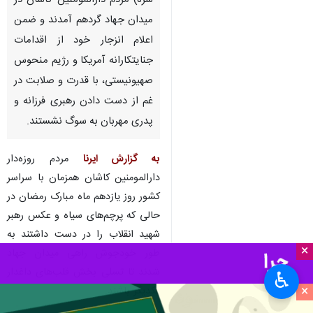
سره) مردم دارالمومنین کاشان در
میدان جهاد گردهم آمدند و ضمن
اعلام انزجار خود از اقدامات
جنایتکارانه آمریکا و رژیم منحوس
صهیونیستی، با قدرت و صلابت در
غم از دست دادن رهبری فرزانه و
پدری مهربان به سوگ نشستند.
به گزارش ایرنا
مردم روزه‌دار
دارالمومنین کاشان همزمان با سراسر
کشور روز یازدهم ماه مبارک رمضان در
حالی که پرچم‌های سیاه و عکس رهبر
شهید انقلاب را در دست داشتند به
×
طور خودجوش راهی میدان جهاد
شدند تا تسلی بخش قلب‌های داغدار
♿︎
×
یکدیگر باشند.