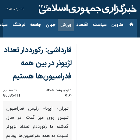
۱۶ مرداد ۱۴۰۵
عناوین‌
سیاست
اقتصاد
ورزش
جهان
جامعه
فرهنگ
سیاس
قارداشی: رکورددار تعداد
لژیونر در بین همه
فدراسیون‌ها هستیم
۴ اردیبهشت ۱۴۰۵،
کد مطلب:
86085411
۱۶:۱۹