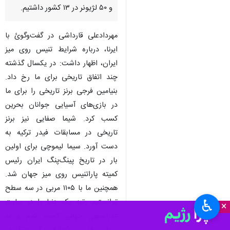
تهران- ایرنا- رئیس فدراسیون
تنیس روی میز گفت: در سال
گذشته ما رکورددار تعداد لژیونر
نسبت به همه فدراسیون‌ها بودیم
و ۵۰ لژیونر در ۱۳ کشور داشتیم.
مهردادعلی قارداشی در گفت‌وگوئ با
ایرنا، درباره شرایط تنیس روی میز
ایران، اظهار داشت: در یکسال گذشته
چند اتفاق تاریخی برای ما رخ داد.
بنیامین فرجی برنز تاریخی را برای ما
در بازی‌های آسیایی جوانان بحرین
کسب کرد. شیما صفایی نیز برنز
♿︎
×
تاریخی در مسابقات فیدر ترکیه به
دست آورد. سیما لیموچی برای اولین