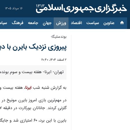
۱۶ مرداد ۱۴۰۵
عناوین‌
سیاست
اقتصاد
ورزش
جهان
جامعه
فرهنگ
سیاس
بوندسلیگا؛
پیروزی نزدیک بایرن با دبل هر
۲ اسفند ۱۴۰۴، ۲۰:۴۰
تهران- ایرنا- هفته بیست و سوم بوندس
به گزارش شنبه شب
ایرنا
، هفته بیست و سوم بوندسلیگا
گلزنی کردند. جاناتان بورکارت در دقیقه ۷۷ و آرناد کالیموئندو موینگا در دقیقه ۸۶ تنها توانستند ۲ گل خورده را برای فرانکفورت جبران کنند.
بایرن با این برد، ۶۰ امتیازی شد و جایگاهش را در صدر جدول محکم‌تر کرد. آینتراخت فرانکفورت هم با ۳۱ امتیاز در رده هفتم ماند.