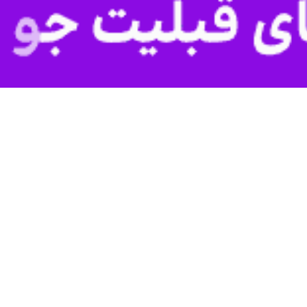
 آگزبورگ ۳ بر ۲ ولفسبورگ را شکست داد.
 به مصاف لایپزیش می‌رود.