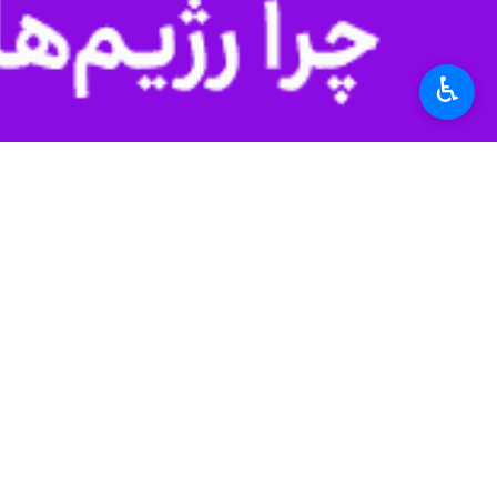
♿︎
در سایر دیدارها، تیم رده سومی هوفنهایم برابر کلن به تساوی ۲-۲ رسید و
در ادامه هفته بیست و سوم بوندسلیگا و از ساعت ۲۱ امشب، در یک دیدار حساس دورتموند رده دومی
ورزش
فوتبال
۰ نفر
برچسب‌ها
بایرن مونیخ
بورسیادورتموند
بوندسلیگا