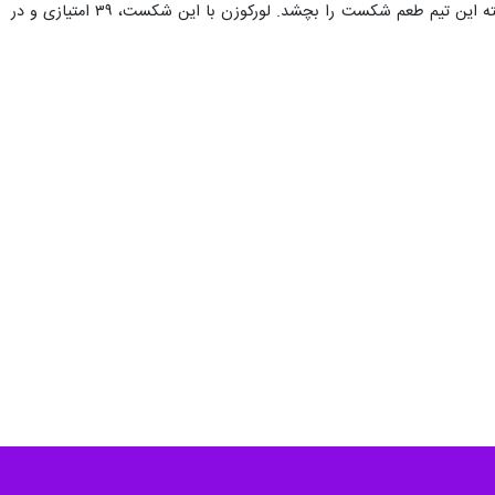
در سایر بازی‌ها، یونیون برلین با تک گل رانی خدیرا در دقیقه ۲۸،ی بایرلورکوزن را شکست داد تا این تیم پس از ۴ هفته این تیم طعم شکست را بچشد. لورکوزن با این شکست، ۳۹ امتیازی و در