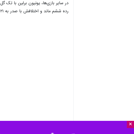
رده ششم ماند و اختلافش با صدر به ۲۱ امتیاز رسید.
×