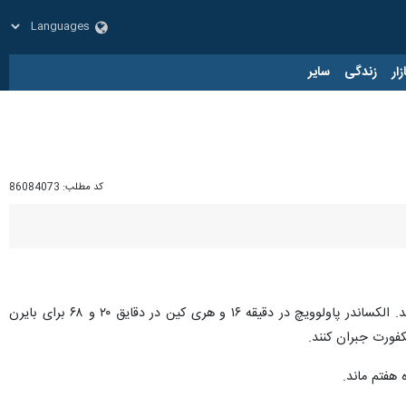
زار
زندگی
سایر
کد مطلب:
86084073
در مهم‌ترین بازی امروز بایرن مونیخ در یک دیدار نزدیک توانست با نتیجه ۳ بر ۲ آینتراخت فرانکفورت را شکست دهد. الکساندر پاولوویچ در دقیقه ۱۶ و هری کین در دقایق ۲۰ و ۶۸ برای بایرن