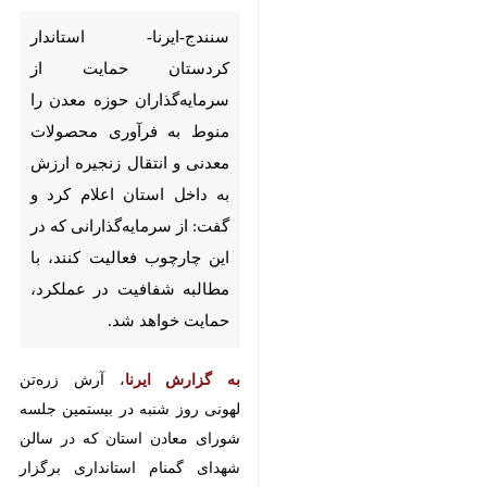
معدن را منوط به فرآوری
محصولات معدنی و انتقال زنجیره
ارزش به داخل استان اعلام کرد و
گفت: از سرمایه‌گذارانی که در این
چارچوب فعالیت کنند، با مطالبه
شفافیت در عملکرد، حمایت خواهد
شد.
به گزارش ایرنا
، آرش زره‌تن لهونی روز
شنبه در بیستمین جلسه شورای
معادن استان که در سالن شهدای
گمنام استانداری برگزار شد، اظهار کرد:
با وجود اینکه کردستان پنجمین استان
×
معدنی کشور به شمار می‌رود، معادن
استان هنوز به ظرفیت واقعی خود
♿︎
×
دست نیافته‌اند و در صورت انجام
بررسی‌های دقیق‌تر و برنامه‌ریزی