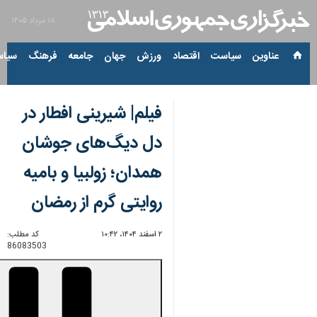
۱۸ مرداد ۱۴۰۵
عناوین‌
سیاست
اقتصاد
ورزش
جهان
جامعه
فرهنگ
سیاس
فیلم| شیرینی افطار در
دل دیگ‌های جوشان
همدان؛ زولبیا و بامیه
روایتی گرم از رمضان
۲ اسفند ۱۴۰۴، ۱۰:۴۲
کد مطلب:
86083503
00:00