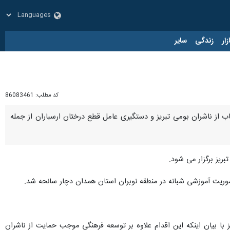
زار
زندگی
سایر
کد مطلب:
86083461