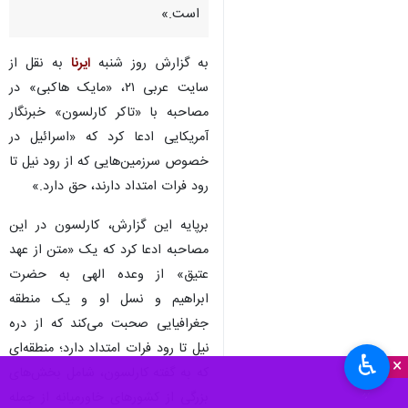
است.»
به گزارش روز شنبه
ایرنا
به نقل از
سایت عربی ۲۱، «مایک هاکبی» در
مصاحبه با «تاکر کارلسون» خبرنگار
آمریکایی ادعا کرد که «اسرائیل در
خصوص سرزمین‌هایی که از رود نیل تا
رود فرات امتداد دارند، حق دارد.»
برپایه این گزارش، کارلسون در این
مصاحبه ادعا کرد که یک «متن از عهد
عتیق» از وعده الهی به حضرت
ابراهیم و نسل او و یک منطقه
جغرافیایی صحبت می‌کند که از دره
نیل تا رود فرات امتداد دارد؛ منطقه‌ای
♿︎
×
که به گفته کارلسون، شامل بخش‌های
بزرگی از کشورهای خاورمیانه از جمله