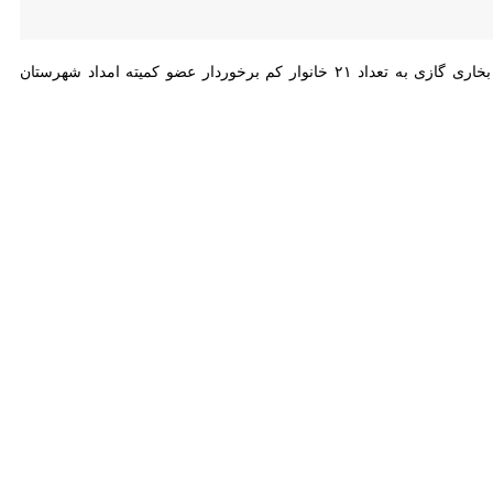
، همزمان با ماه مبارک رمضان اهدای لوازم ضروری زندگی شامل تلویزیون، یخچال، لباسشویی و بخاری گازی به تعداد ۲۱ خانوار کم برخوردار عضو کمیته امداد شهرستان هشترود
ی بسته‌های لوازم خانگی ضروری فوق را بیش از ۲۴۰ میلیون تومان اعلام و اظهار کرد: این اقلام با با هدف ارتقای سطح معیشت خانواده‌های نیازمند
حسن مولوی گفت: طی امسال ۹۵ قلم کالا به ارزش ۴۲۰ میلیون تومان، ۱۴ قلم هزینه تعمیر منزل به ارزش ۴۰ میلیون تومان و ۵۰ قلم کالای جهیزیه به ارزش ۸۰۰ میلیون تومان به نیازمندان این
موضوع، خدماتی همچون توزیع بسته‌های معیشتی، اعطای وام‌های بانکی ودیعه