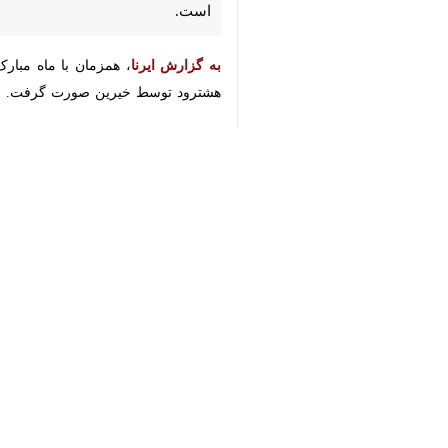
به گزارش ایرنا
توسط خیرین صورت گرفت.
♿︎
توسط کمیته امداد امام خمینی(ره) تهیه
×
شهرستان اهدا شده است.
وی افزود: تأمین جهیزیه و لوازم ضروری
مسکن و اشتغال و خودکفایی، حمایت از 