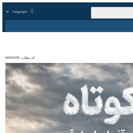
زار
زندگی
سایر
کد مطلب:
86083098