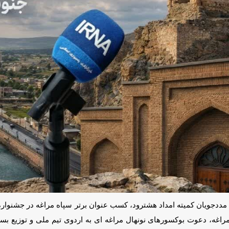
 مددجویان کمیته امداد هشترود، کسب عنوان برتر سپاه مراغه در جشنواره م
سورهای نونهال مراغه ای به اردوی تیم ملی و توزیع بسته های معیشتی در مر