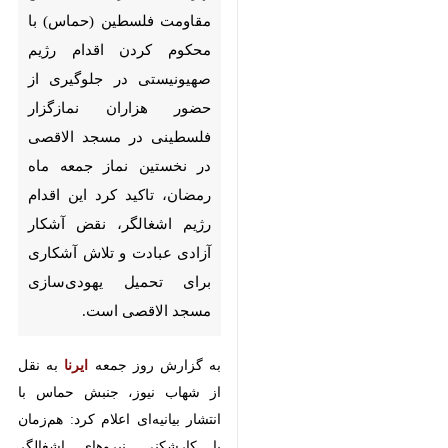
اقدام رژیم صهیونیستی در
جلوگیری از حضور هزاران نمازگزار
فلسطینی در مسجد الاقصی در
نخستین نماز جمعه ماه رمضان،
تاکید کرد این اقدام رژیم اشغالگر،
نقض آشکار آزادی عبادت و تلاش
آشکاری برای تحمیل یهودی‌سازی
مسجد الاقصی است.
به گزارش روز جمعه
ایرنا
به نقل از
شهاب نیوز، جنبش حماس با انتشار
بیانیه‌ای اعلام کرد: هم‌زمان با
کارشکنی نیروهای اشغالگر صهیونیستی
×
در زمینه ورود نمازگزاران فلسطینی به
مسجدالاقصی و جلوگیری از حضور
♿︎
×
هزاران نفر برای اقامهٔ نماز در نخستین
جمعهٔ ماه رمضان، جنبش مقاومت