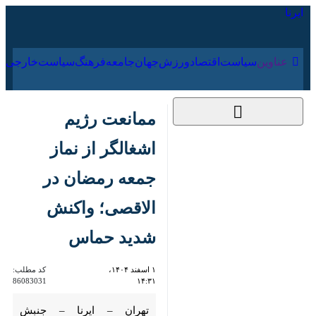
۱۸ مرداد ۱۴۰۵
عناوین‌
سیاست
اقتصاد
ورزش
جهان
جامعه
فرهنگ
ممانعت رژیم اشغالگر از
نماز جمعه رمضان در
الاقصی؛ واکنش شدید
حماس
۱ اسفند ۱۴۰۴، ۱۴:۳۱
کد مطلب:
86083031
تهران – ایرنا – جنبش مقاومت
فلسطین (حماس) با محکوم کردن