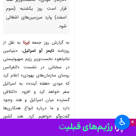
تهران- ایرنا- دفتر نخست‌وزیری
رژیم صهیونیستی اعلام کرد
«نارندرا مودی» نخست‌وزیر هند
قرار است روز یکشنبه (سوم
اسفند) وارد سرزمین‌های اشغالی
شود.
به گزارش روز جمعه
ایرنا
به نقل از
روزنامه
تایمز آو اسرائیل
، «بنیامین
نتانیاهو» نخست‌وزیر رژیم صهیونیستی
♿︎
در سخنانی در نشست «کنفرانس
×
روسای سازمان‌های یهودی» اعلام کرد