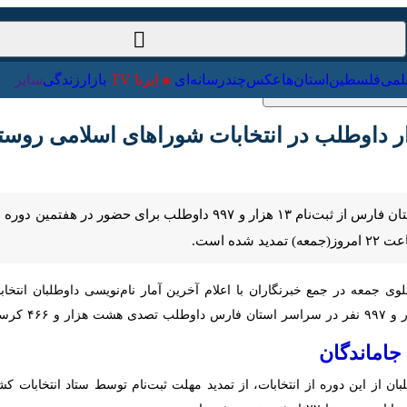
ت‌خارجی
علمی
فلسطین
استان‌ها
عکس
چندرسانه‌ای
ایرنا TV
با