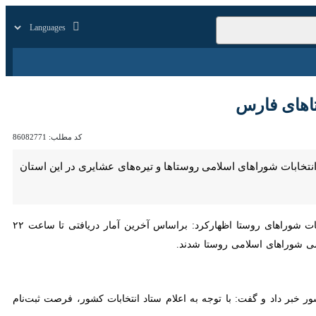
زار
زندگی
سایر
کد مطلب:
86082771