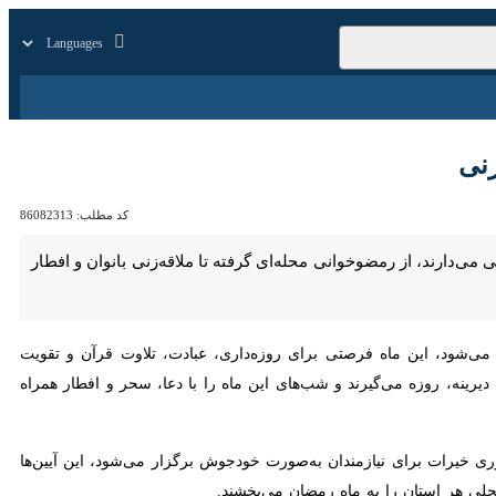
زار
زندگی
سایر
کد مطلب:
86082313