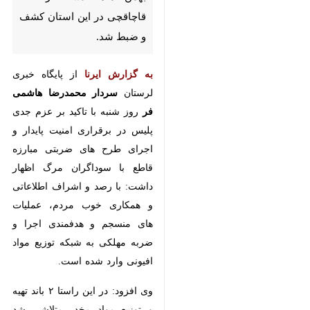
کشف و ضبط شد.
به گزارش ایرنا
از پایگاه خبری لرستان
سردار محمدرضا هاشمی فر
روز شنبه با
تاکید بر عزم جدی پلیس در برقراری
امنیت پایدار و اجرای طرح های
ضربتی مبارزه قاطع با سوداگران مرگ
اظهار داشت: با رصد و اشراف
اطلاعاتی و همکاری خوب مردم،
عملیات های منسجم و هدفمندی اجرا
و ضربه مهلکی به شبکه توزیع مواد
افیونی وارد شده است.
وی افزود: در این راستا ۲ باند تهیه و
توزیع مواد مخدر متلاشی شد همچنین
♿︎
۱۲ قاچاقچی و ۲۷۰ خرده فروش مواد
مخدر در سطح محلات و تا دورترین