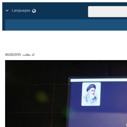
زار
زندگی
سایر
کد مطلب:
86082095