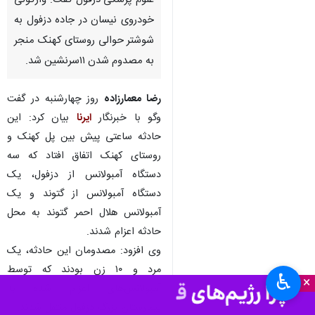
علوم پزشکی دزفول گفت: واژگونی
خودروی نیسان در جاده دزفول به
شوشتر حوالی روستای کهنک منجر
به مصدوم شدن ۱۱سرنشین شد.
رضا معمارزاده
روز چهارشنبه در گفت
وگو با خبرنگار
ایرنا
بیان کرد: این
حادثه ساعتی پیش بین پل کهنک و
روستای کهنک اتفاق افتاد که سه
دستگاه آمبولانس از دزفول، یک
دستگاه آمبولانس از گتوند و یک
آمبولانس هلال احمر گتوند به محل
حادثه اعزام شدند.
وی افزود: مصدومان این حادثه، یک
مرد و ۱۰ زن بودند که توسط
♿︎
×
آمبولانس‌های اعزام شده به
بیمارستان بزرگ دزفول منتقل شدند.