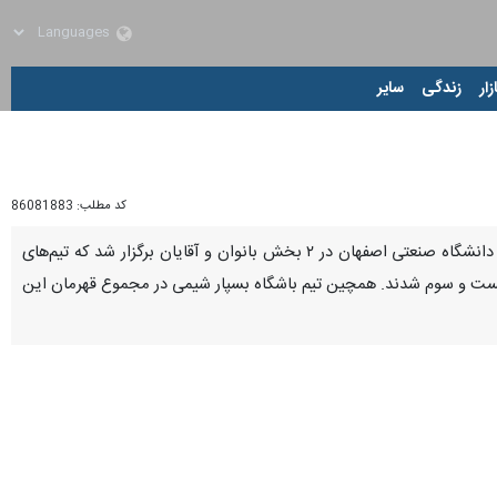
زار
زندگی
سایر
کد مطلب:
86081883