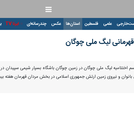
ت‌خارجی
علمی
فلسطین
استان‌ها
عکس
چندرسانه‌ای
ایرنا TV
با
 قهرمانی لیگ ملی چوگان
Pause
Play
00:00