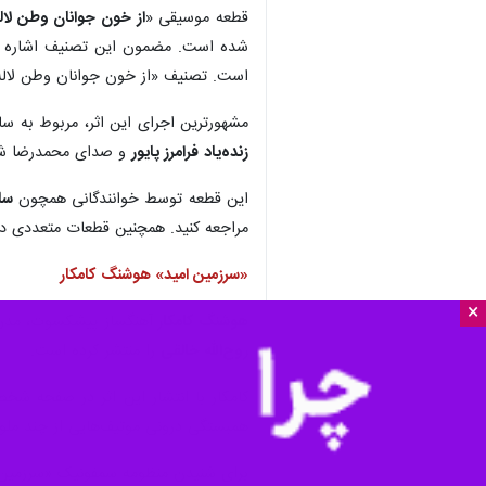
قطعه موسیقی «
از خون جوانان وطن لال
شده است. مضمون این تصنیف اشاره به 
است. تصنیف «از خون جوانان وطن لاله د
مشهورترین اجرای این اثر، مربوط به سال ۱۳۵۱ و با ص
زنده‌یاد
فرامرز پایور
و صدای محمدرضا شجری
این قطعه توسط خوانندگانی همچون
سال
مراجعه کنید. همچنین قطعات متعددی در
«سرزمین امید» هوشنگ کامکار
×
هوشنگ کامکار
آهنگساز پیشکسوت، مدرس 
روح‌الله خالقی
را منتشر کرده است.
کامکار با انتشار این اثر در صفحه 
همبستگی درونی موتیف‌هایی از چند ملودی
برای شنیدن منظومه سمفونیک «سرزمین ا