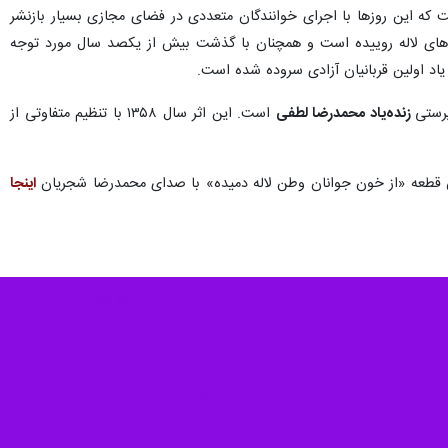
 که این روزها با اجرای خوانندگان متعددی در فضای مجازی بسیار بازنشر
ل‌های لاله روییده است و همچنان با گذشت بیش از یکصد سال مورد توجه
اد اولین قربانیان آزادی سروده شده است.
رستی
زنده‌یاد محمدرضا لطفی
است. این اثر سال ۱۳۵۸ با تنظیم متفاوتی از
قطعه «از خون جوانان وطن لاله دمیده» با صدای محمدرضا شجریان
اینجا
 منظومه سمفونیک «سرزمین امید» برگرفته از سرود «
ای ایران
» اثر جاودانه‌
 هفته پیش با اندوه و امید نوشتم که فرم ساختمانی آن بر اساس اتحاد و
شر کردم که امیدوارم به عنوان یک «وظیفه‌ هنری» مورد پذیرش قرار گیرد.»