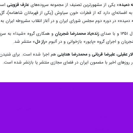
ه دمیده
» یکی از مشهورترین تصنیف از مجموعه سروده‌های
عارف قزوینی
است
افسانه‌ای دارد که از قطرات خون سیاوش (یکی از قهرمانان شاهنامه)، گ
میده» در دوره دوم مجلس شورای ایران و در آغاز انقلاب مشروطه ایران به ی
دای
زنده‌یاد محمدرضا شجریان
و همکاری گروه «شیدا» به سرپ
ان و اجرای گروه «پایور» بازخوانی و در آلبوم «
راز دل
» منتشر شد.
ار عقیلی
،
علیرضا قربانی
و
محمدرضا هدایتی
هم اجرا شده است. برای شنیدن 
 روزهای اخیر با مضمون ایران در فضای مجازی منتشر یا بازنشر شده است.
موسیقی ایرانی، مولف، مترجم و از اعضای شورای عالی خانه موسیقی ایران،
شخصی خود در فضای مجازی نوشت: «منظومه سمفونیک «
سرزمین امید
» را چند
 رنگین و خاطره‌انگیز میهنی شکل گرفته است. اجرای آن امروز تمام شد و منت
مید» می‌توانید
اینجا
مراجعه کنید.