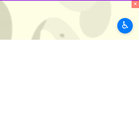
×
همچنین
بیژن کامکار
خواننده و نوازنده
شریف و شجاع‌ترین فرزندان این خاک بو
♿︎