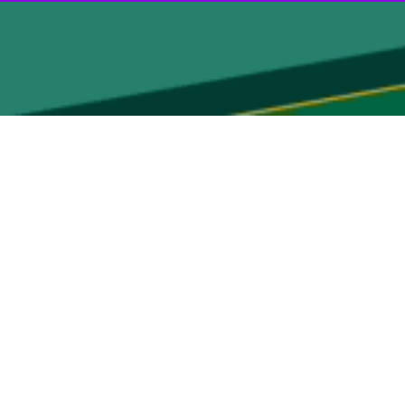
تگان حوادث دی ماه منتشر کرد و نوشت: «تاریخ داغدار خواهد ماند. آنان