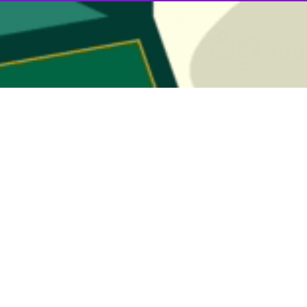
 دف و از اعضای گروه «
کامکارها
» قطعه‌ای را به مناسبت چهلمین روز جانباخ
دند.» برای شنیدن قطعه
اینجا
مراجعه کنید.