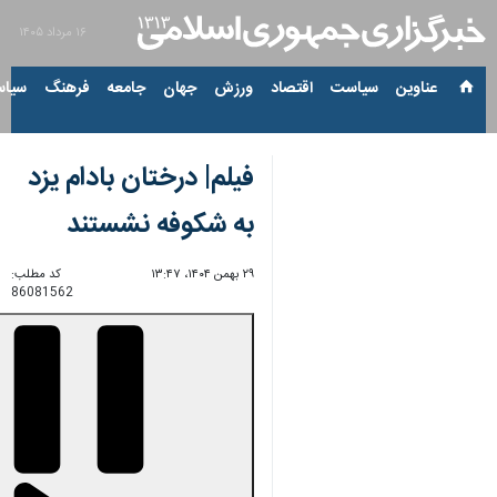
۱۶ مرداد ۱۴۰۵
عناوین‌
سیاست
اقتصاد
ورزش
جهان
جامعه
فرهنگ
سیاس
فیلم| درختان بادام یزد
به شکوفه نشستند
۲۹ بهمن ۱۴۰۴، ۱۳:۴۷
کد مطلب:
86081562