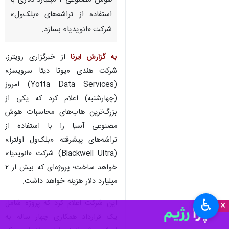
تهران-ایرنا- شرکت هندی مرکز
داده «یوتا» قصد دارد یک مرکز
هوش مصنوعی ۲ میلیارد دلاری با
استفاده از تراشه‌های «بلک‌ول»
شرکت «انویدیا» بسازد.
به گزارش ایرنا
از خبرگزاری رویترز،
شرکت هندی «یوتا دیتا سرویسز»
(Yotta Data Services) امروز
(چهارشنبه) اعلام کرد که یکی از
بزرگ‌ترین هاب‌های محاسبات هوش
مصنوعی آسیا را با استفاده از
♿︎
×
تراشه‌های پیشرفته «بلک‌ول اولترا»
(Blackwell Ultra) شرکت «انویدیا»