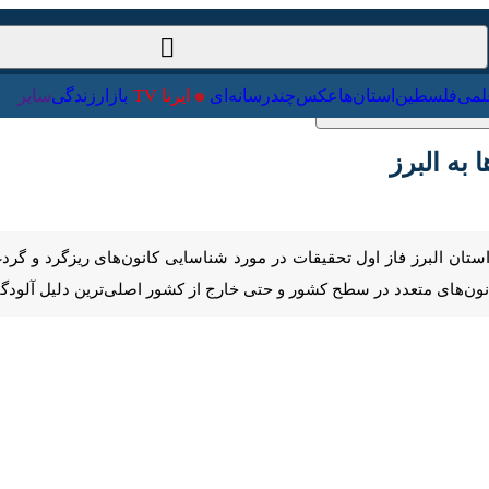
ت‌خارجی
علمی
فلسطین
استان‌ها
عکس
چندرسانه‌ای
ایرنا TV
با
البرز
Pause
Play
00:00