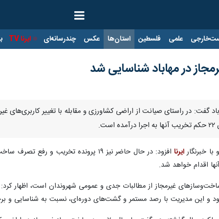
ت‌خارجی
علمی
فلسطین
استان‌ها
عکس
چندرسانه‌ای
ایرنا TV
با