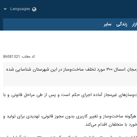
زار
زندگی
سایر
کد مطلب:
86081321