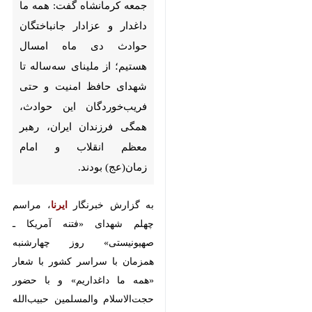
گفت: همه ما داغدار و عزادار
جانباختگان حوادث دی ماه امسال
هستیم؛ از ملینای سه‌ساله تا
شهدای حافظ امنیت و حتی
فریب‌خوردگان این حوادث، همگی
فرزندان ایران، رهبر معظم انقلاب و
امام زمان(عج) بودند.
به گزارش خبرنگار
ایرنا
، مراسم چهلم
شهدای «فتنه آمریکا ـ صهیونیستی»
روز چهارشنبه همزمان با سراسر کشور
با شعار «همه ما داغداریم» و با حضور
حجت‌الاسلام والمسلمین حبیب‌الله
غفوری نماینده ولی‌فقیه در استان،
منوچهر حبیبی استاندار کرمانشاه،
سردار بهمن ریحانی فرمانده سپاه
نبی‌اکرم(ص) استان، جمعی از