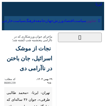
۱۷ مرداد ۱۴۰۵
عناوین‌
سیاست
اقتصاد
ورزش
جهان
جامعه
فرهنگ
ماجرای جوان ورزشکاری که در ناآرامی
پنجشنبه شب کشته شد؛
نجات از موشک
اسرائیل، جان باختن
در ناآرامی دی
۲۹ بهمن ۱۴۰۴، ۹:۵۰
کد مطلب:
86081239
تهران- ایرنا- «محمد طالبی
طرقی»، جوان ۳۶ ساله‌ای که
شامگاه ۱۸ دی ماه در منطقه