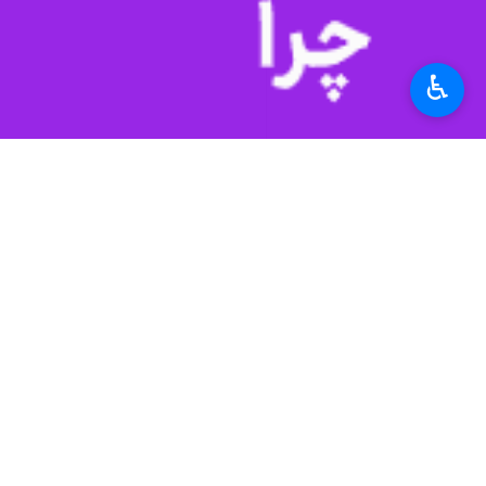
کنتورهای هوشمند و تقلیل صدور پروانه، مقدار برداشت به ۳
♿︎
علی حیدری اناری روز چهارشنبه در گفت 
حجمی و تقلیل پروانه‌ها در این چاه‌ها 
مدیرعامل شرکت آب منطقه‌ای اردبیل با ب
برداشت منابع آبی مجاز، نصب و بکارگی
یامچی هنوز افت سطح سفره‌های زیر زمین
وی افت کمی و کیفی
آب‌های زیرزمینی
ر
پروانه از آبخوان، توسعه اراضی پایا
حیدری اناری افزود: کاهش آبدهی چاه‌ه
شدن تدریجی آنها، محدودیت در مصارف 
حجم مخزن طبیعی از تبعات این پدیده
مدیرعامل شرکت آب منطقه‌ای اردبیل ادا