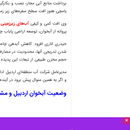
×
افت سطح زمین