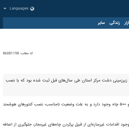
زار
زندگی
سایر
کد مطلب:
86081198