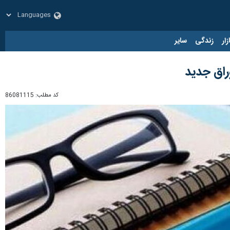
زار
زندگی
سایر
کد مطلب:
86081115