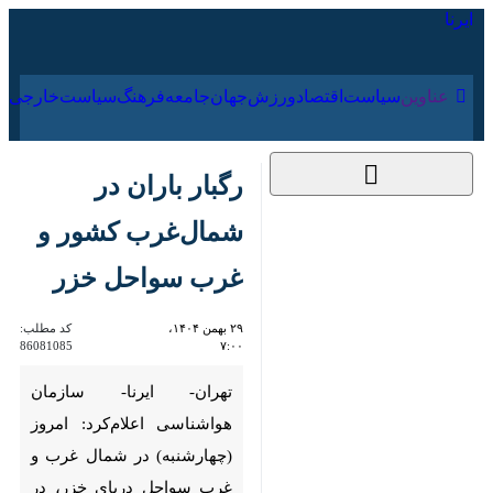
۱۷ مرداد ۱۴۰۵
عناوین‌
سیاست
اقتصاد
ورزش
جهان
جامعه
فرهنگ
رگبار باران در شمال‌غرب
کشور و غرب سواحل
خزر
۲۹ بهمن ۱۴۰۴، ۷:۰۰
کد مطلب:
86081085
تهران- ایرنا- سازمان هواشناسی
اعلام‌کرد: امروز (چهارشنبه) در
شمال غرب و غرب سواحل دریای
خزر، در بعضی ساعات وزش باد،