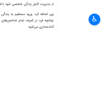
از مدیریت کامل زندگی شخصی خود داش
وی اضافه کرد: ورود مستقیم به زندگی م
♿︎
چنانچه فرد در کمیته، تمام شاخص‌های ل
آماده‌سازی می‌شود.
ساختار خانه‌های آماده‌سازی فرزندان ب
رئیس دفتر مراقبت و توانمندسازی کودک
نفر است. این افراد همگی شاغل و دارای د
الوند افزود: در این خانه‌ها دیگر مربی
می‌کنند. پخت‌وپز، نظافت، پرداخت هزین
وی یادآور شد: با این وجود، بر وضعیت 
موضوع را به اداره بهزیستی و کمیته مر
بیشتر بخوانید