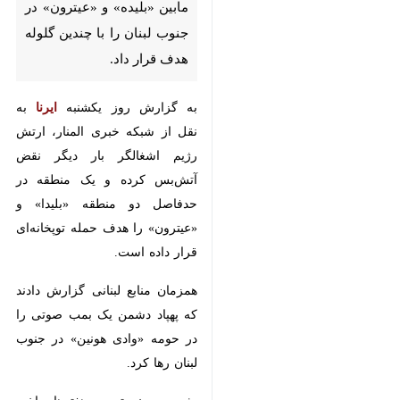
تهران - ایرنا - توپخانه ارتش رژیم
صهیونیستی منطقه‌ای مابین
«بلیده» و «عیترون» در جنوب
لبنان را با چندین گلوله هدف قرار
داد.
به گزارش روز یکشنبه
ایرنا
به نقل از
شبکه خبری المنار، ارتش رژیم اشغالگر
بار دیگر نقض‌ آتش‌بس کرده و یک
منطقه در حدفاصل دو منطقه «بلیدا»
و «عیترون» را هدف حمله توپخانه‌ای
قرار داده است.
همزمان منابع لبنانی گزارش دادند که
پهپاد دشمن یک بمب صوتی را در
حومه «وادی هونین» در جنوب لبنان